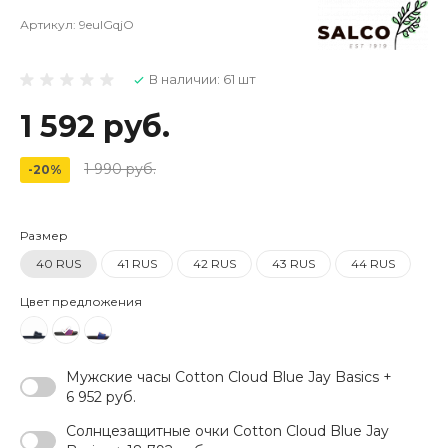
Артикул:
9eulGqjO
В наличии: 61 шт
1 592 руб.
1 990 руб.
-20%
Размер
40 RUS
41 RUS
42 RUS
43 RUS
44 RUS
Цвет предложения
Мужские часы Cotton Cloud Blue Jay Basics +
6 952 руб.
Солнцезащитные очки Cotton Cloud Blue Jay