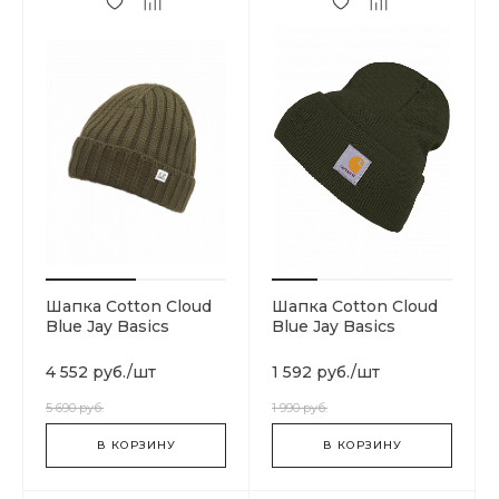
Шапка Cotton Cloud
Шапка Cotton Cloud
Blue Jay Basics
Blue Jay Basics
05CMAC177A003321A
I020222-63.00
659
4 552 руб.
/
шт
1 592 руб.
/
шт
5 690 руб.
1 990 руб.
В КОРЗИНУ
В КОРЗИНУ