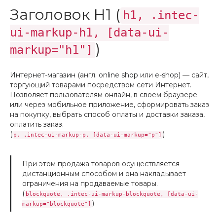
Заголовок H1 (
h1, .intec-
ui-markup-h1, [data-ui-
)
markup="h1"]
Интернет-магазин
(англ.
online shop
или
e-shop
) — сайт,
торгующий товарами посредством сети Интернет.
Позволяет пользователям онлайн, в своём браузере
или через мобильное приложение, сформировать заказ
на покупку, выбрать способ оплаты и доставки заказа,
оплатить заказ.
(
)
p, .intec-ui-markup-p, [data-ui-markup="p"]
При этом продажа товаров осуществляется
дистанционным способом и она накладывает
ограничения на продаваемые товары.
(
blockquote, .intec-ui-markup-blockquote, [data-ui-
)
markup="blockquote"]