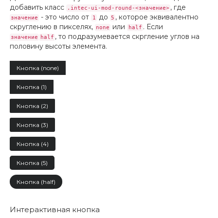
добавить класс
, где
.intec-ui-mod-round-<значение>
- это число от
до
, которое эквивалентно
значение
1
5
скруглению в пикселях,
или
. Если
none
half
, то подразумевается скргление углов на
значение
half
половину высоты элемента.
Кнопка (none)
Кнопка (1)
Кнопка (2)
Кнопка (3)
Кнопка (4)
Кнопка (5)
Кнопка (half)
Интерактивная кнопка