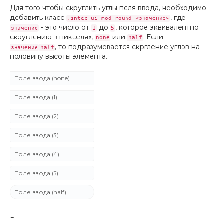
Для того чтобы скруглить углы поля ввода, необходимо
добавить класс
, где
.intec-ui-mod-round-<значение>
- это число от
до
, которое эквивалентно
значение
1
5
скруглению в пикселях,
или
. Если
none
half
, то подразумевается скргление углов на
значение
half
половину высоты элемента.