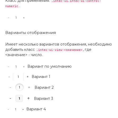
Класс для применения:
.intec-ui.intec-ui-control-
.
numeric
-
+
Варианты отображения
Имеет несколько вариантов отображения, необходимо
добавить класс
, где
.intec-ui-view-<значение>
<значение> - число.
Вариант по умолчанию
-
+
Вариант 1
-
+
-
+
Вариант 2
-
+
Вариант 3
Вариант 4
-
+