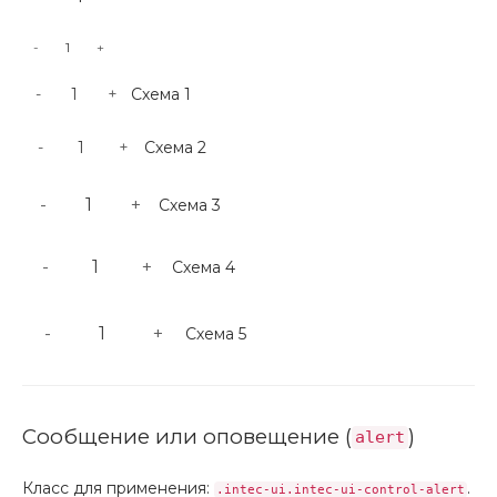
-
+
-
+
Схема 1
-
+
Схема 2
-
+
Схема 3
-
+
Схема 4
-
+
Схема 5
Сообщение или оповещение (
)
alert
Класс для применения:
.
.intec-ui.intec-ui-control-alert