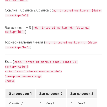
Ссылка 1
,
Ссылка 2
,
Ссылка 3
(
a, .intec-ui-markup-a, [data-
)
ui-markup="a"]
Заголовок H6 (
h6, .intec-ui-markup-h6, [data-ui-
)
markup="h6"]
Горизонтальная линия (
hr, .intec-ui-markup-hr, [data-
)
ui-markup="hr"]
Код (
code, .intec-ui-markup-code, [data-ui-
)
markup="code"]
<div class="intec-ui-markup-code">
Пример оформления кода
</div>
Заголовок 1
Заголовок 2
Заголовок 3
Столбец 1
Столбец 2
Столбец 3