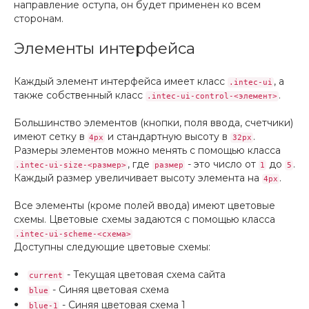
направление оступа, он будет применен ко всем
сторонам.
Элементы интерфейса
Каждый элемент интерфейса имеет класс
, а
.intec-ui
также собственный класс
.
.intec-ui-control-<элемент>
Большинство элементов (кнопки, поля ввода, счетчики)
имеют сетку в
и стандартную высоту в
.
4px
32px
Размеры элементов можно менять с помощью класса
, где
- это число от
до
.
.intec-ui-size-<размер>
размер
1
5
Каждый размер увеличивает высоту элемента на
.
4px
Все элементы (кроме полей ввода) имеют цветовые
схемы. Цветовые схемы задаются с помощью класса
.intec-ui-scheme-<схема>
Доступны следующие цветовые схемы:
- Текущая цветовая схема сайта
current
- Синяя цветовая схема
blue
- Синяя цветовая схема 1
blue-1