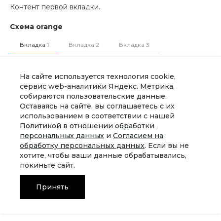
Контент первой вкладки.
Схема orange
Вкладка 1
Вкладка 2
Вкладка 3
Контент первой вкладки.
На сайте используется технология cookie,
сервис web-аналитики Яндекс. Метрика,
Схема gray
собираются пользовательские данные.
Оставаясь на сайте, вы соглашаетесь с их
Вкладка 1
Вкладка 2
Вкладка 3
использованием в соответствии с нашей
Политикой в отношении обработки
Контент первой вкладки.
персональных данных
и
Согласием на
обработку персональных данных
. Если вы не
хотите, чтобы ваши данные обрабатывались,
Выравнивание
покиньте сайт.
Имеет выравнивание вкладок слева, справа и по
Принять
центру. Необходимо добавить класс
.intec-ui-mod-
, где <значение> -
,
или
position-<значение>
left
right
Главная
Главная
Кабинет
Кабинет
Корзина
Корзина
Избранные
Избранные
Сравнение
Сравнение
. Позиционирование работает только при
center
блочном варианте отображения.