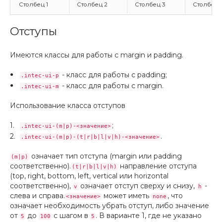
Столбец 1
Столбец 2
Столбец 3
Столбец 
Отступы
Имеются классы для работы с margin и padding.
- класс для работы с padding;
.intec-ui-p
- класс для работы с margin.
.intec-ui-m
Использование класса отступов
;
.intec-ui-(m|p)-<значение>
.
.intec-ui-(m|p)-(t|r|b|l|v|h)-<значение>
означает тип отступа (margin или padding
(m|p)
соответственно).
направление отступа
(t|r|b|l|v|h)
(top, right, bottom, left, vertical или horizontal
соответственно),
означает отступ сверху и снизу,
-
v
h
слева и справа.
может иметь
, что
<значение>
none
означает необходимость убрать отступ, либо значение
от
до
с шагом в
. В варианте 1, где не указано
5
100
5