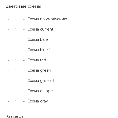
Цветовые схемы
Схема по умолчанию
-
+
Схема current
-
+
Схема blue
-
+
Схема blue-1
-
+
Схема red
-
+
Схема green
-
+
Схема green-1
-
+
Схема orange
-
+
Схема gray
-
+
Размеры