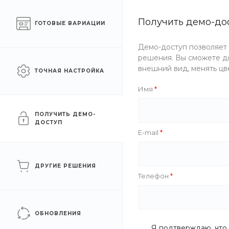
Готовый интернет-
Получить демо-до
Москва
ГОТОВЫЕ ВАРИАЦИИ
магазин одежды
Демо-доступ позволяет
Каталог одежды
Акции
решения. Вы сможете до
внешний вид, менять цв
ТОЧНАЯ НАСТРОЙКА
Главная
/
Помощь
/
Покупки
/
Условия оплаты
Имя
Условия оплаты
ПОЛУЧИТЬ ДЕМО-
ДОСТУП
E-mail
Условия оплаты
ДРУГИЕ РЕШЕНИЯ
Телефон
Условия доставки
ОБНОВЛЕНИЯ
Я подтверждаю, что 