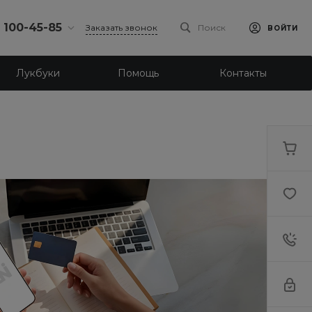
) 100-45-85
Заказать звонок
Поиск
ВОЙТИ
0-45-85
Лукбуки
Помощь
Контакты
л.
я, д. 39
18:30
одной
eb.ru
0-45-85
л. Ленина, д.
18:30
одной
eb.ru