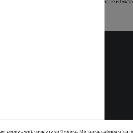
ты счета или другие данные о себе. Просто, надежно и быстр
Бренды
kie, сервис web-аналитики Яндекс. Метрика, собираются 