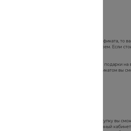
ежной транзакции.
ым сертификатом
стливым обладателем нашего подарочного сертификата, то ва
звать код, который вы найдете под защитным слоем. Если с
ужно будет лишь доплатить разницу.
яется одноразовой, то лучше сразу покупать себе подарки на 
м будет невозможно! Таким подарочным сертификатом вы см
ый сертификат.
в онлайн-банке
 клиентом Промсвязьбанка, то оплатить свою покупку вы смо
 нужно только знать свои данные для входа в личный кабинет