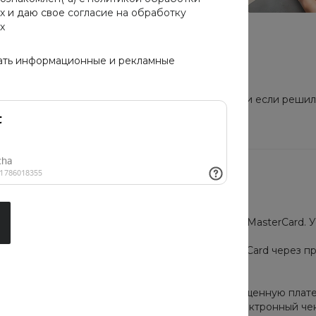
х
и даю свое
согласие на обработку
х
и
ать информационные и рекламные
личными вы можете и при курьерской доставке, и если решил
й картой
тся банковские карты платежных систем Visa и MasterCard. 
ь свой заказ банковской картой Visa или MasterCard через
ния заказа вы будете перенаправлены на защищенную плате
карты. После успешной оплаты вы получите электронный чек