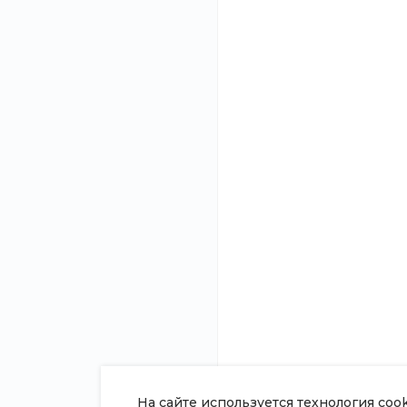
указывать реквизи
О компании
Помощь
Новости
Покупки
Статьи
Вопрос - ответ
Отзывы
Готовые образы
Вакансии
Возможности
Сотрудники
Согласие на обработку
персональных данных
Политика в отношении обработки
персональных данных
Сертификаты
На сайте используется технология coo