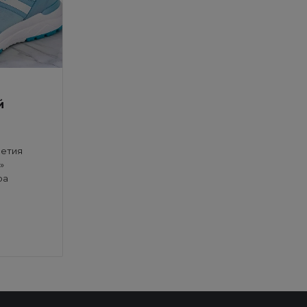
й
летия
»
ра