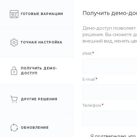
Готовый интернет-
Получить демо-до
Москва
ГОТОВЫЕ ВАРИАЦИИ
магазин одежды
Демо-доступ позволяет
Каталог одежды
Акции
решения. Вы сможете до
внешний вид, менять цв
ТОЧНАЯ НАСТРОЙКА
Главная
/
О компании
/
Статьи
Имя
Блог
ПОЛУЧИТЬ ДЕМО-
ДОСТУП
E-mail
Все
2021
2020
ДРУГИЕ РЕШЕНИЯ
Телефон
ОБНОВЛЕНИЯ
Я подтверждаю, что 