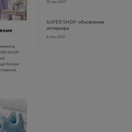
13 сен 2021
SUPER SHOP: обновление
интерьера
ление
5 сен 2021
имента,
UPER SHOP
мый
ещё более
 главное