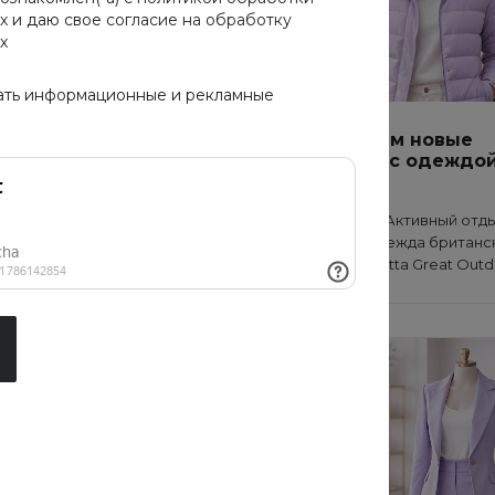
х
и даю свое
согласие на обработку
х
ать информационные и рекламные
Открываем новые
вершины с одеждо
Regatta
В магазине «Активный отд
новинка – одежда британс
бренда Regatta Great Outd