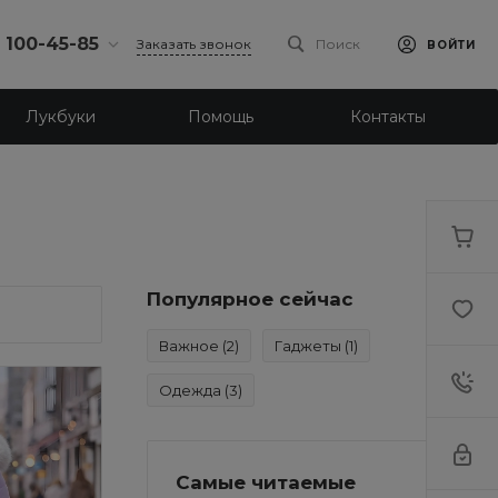
) 100-45-85
Заказать звонок
Поиск
ВОЙТИ
0-45-85
Лукбуки
Помощь
Контакты
л.
я, д. 39
18:30
одной
eb.ru
0-45-85
л. Ленина, д.
Популярное сейчас
18:30
Важное
(2)
Гаджеты
(1)
одной
eb.ru
Одежда
(3)
Самые читаемые