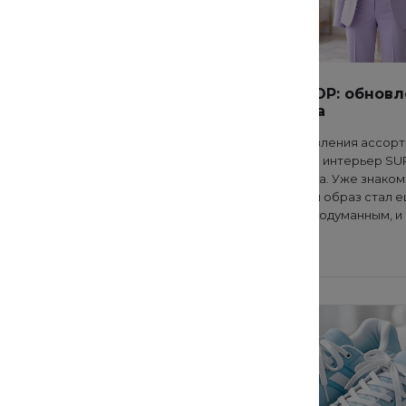
по уходу за
SUPER SHOP: обнов
ой
интерьера
#Одежда
После обновления ассорт
мы обновили интерьер S
й уход за одеждой и
на Ленина 64а. Уже знако
юбая одежда будет долго
посетителям образ стал 
вас, только если вы не
стильным, продуманным, и
ениться должным образом
— удобным.
 за ней.