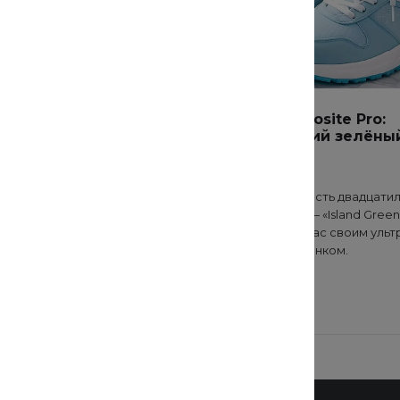
 гидрокостюм,
Air Foamposite Pro:
а SANITARY ZONE и
магический зелёны
 ценные подарки.
#Одежда
#Одежда
Новинка в честь двадцати
ин дарит подарки своим
Foamposite — «Island Green
ям. 4 октября будут
восхищает нас своим ульт
нно разыграны множество
модным оттенком.
и нужных товаров для
, охотников и туристов, а
и главных приза.