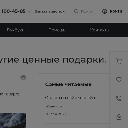
) 100-45-85
Заказать звонок
Поиск
ВОЙТИ
0-45-85
Лукбуки
Помощь
Контакты
л.
я, д. 39
18:30
одной
eb.ru
угие ценные подарки.
0-45-85
л. Ленина, д.
Самые читаемые
18:30
одной
х товаров
eb.ru
Оплата на сайте онлайн
#Важное
20 сен 2021