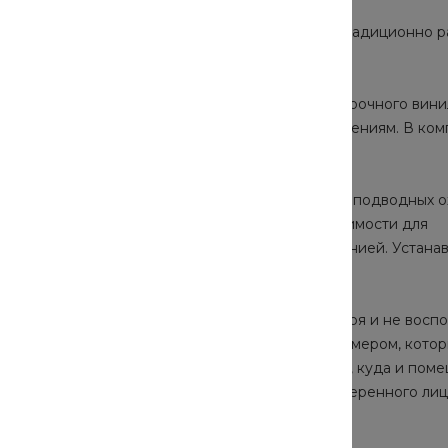
 подарки своим покупателям. 4 октября будут традиционно 
ников и туристов, а так же три главных приза.
естная лодка сделана из специального высокопрочного вин
 соленой воды, а также к механическим повреждениям. В ком
чества, камуфляж разработан специально для подводных о
зации душа или туалета, вещь первой необходимости для
ристического похода, особенно большой компанией. Устана
щена ветрозащитным пологом.
елать покупку от 3000 тысяч рублей до 4 октября и не воспо
 такой покупки выдаётся купон с уникальным номером, кото
удут традиционно оглашены с помощью барабана, куда и пом
одарка необходимо личное присутствие или доверенного лиц