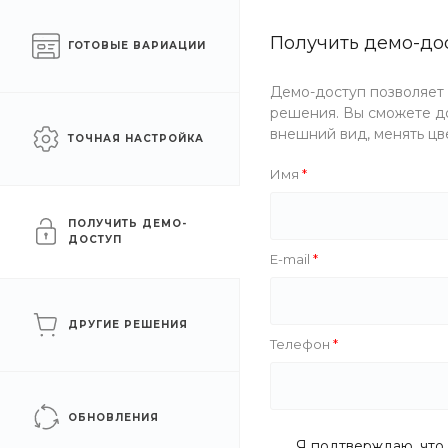
Готовый интернет-
Получить демо-до
Москва
ГОТОВЫЕ ВАРИАЦИИ
магазин одежды
Демо-доступ позволяет
Каталог одежды
Акции
решения. Вы сможете до
внешний вид, менять цв
ТОЧНАЯ НАСТРОЙКА
Главная
/
О компании
/
Статьи
/
Лодка, гидрокостюм, палатк
Имя
Лодка, гидрокостюм, па
ПОЛУЧИТЬ ДЕМО-
ДОСТУП
E-mail
10 сен 2020
#Гаджеты
#Одежда
ДРУГИЕ РЕШЕНИЯ
Наш магазин дарит подарки своим покупателям. 4 октябр
Телефон
для рыболовов, охотников и туристов, а так же три главных
ОБНОВЛЕНИЯ
Я подтверждаю, что 