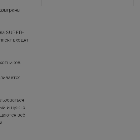
разыграны
ила SUPER-
плект входят
хотников.
вливается
льзоваться
рый и нужно
ещаются всё
а