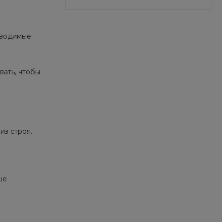
ыводимые
вать, чтобы
из строя.
ше