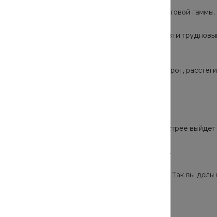
есте можно стирать только одежду похожей цветовой гаммы.
и средствами. Гель удаляет сильные загрязнения и труднов
ежно чистой.
 не повредили другие вещи, а пуговицы, наоборот, расстеги
ирать руками или в сетчатом мешке для стирки.
 вещи будут плохо отстирываться, а машина быстрее выйдет 
ть руками или в специальном мешке для стирки.
ины: дайте барабану высохнуть и проветриться. Так вы доль
.