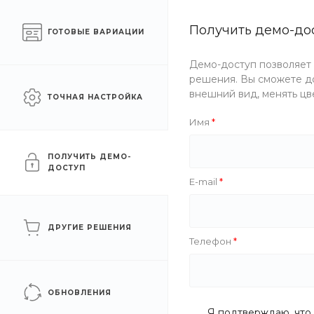
Готовый интернет-
Получить демо-до
Москва
ГОТОВЫЕ ВАРИАЦИИ
магазин одежды
Демо-доступ позволяет
Каталог одежды
Акции
решения. Вы сможете до
внешний вид, менять цв
ТОЧНАЯ НАСТРОЙКА
Главная
/
О компании
/
Статьи
/
Советы по уходу за одеждой
Имя
Советы по уходу за оде
ПОЛУЧИТЬ ДЕМО-
ДОСТУП
E-mail
13 сен 2021
#Важное
#Одежда
ДРУГИЕ РЕШЕНИЯ
Правильный уход за одеждой и обувью. Любая одежда буд
Телефон
образом ухаживать за ней.
ОБНОВЛЕНИЯ
Я подтверждаю, что 