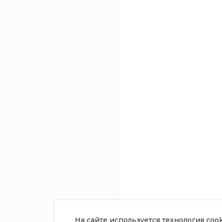
Назад к списку
О компании
Помощь
Новости
Покупки
Статьи
Вопрос - ответ
Отзывы
Готовые образы
Вакансии
Возможности
Сотрудники
Согласие на обработку
персональных данных
Политика в отношении обработки
персональных данных
Сертификаты
На сайте используется технология coo