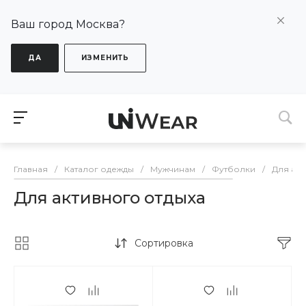
Ваш город Москва?
ДА
ИЗМЕНИТЬ
Главная
/
Каталог одежды
/
Мужчинам
/
Футболки
/
Для акт
Для активного отдыха
Сортировка