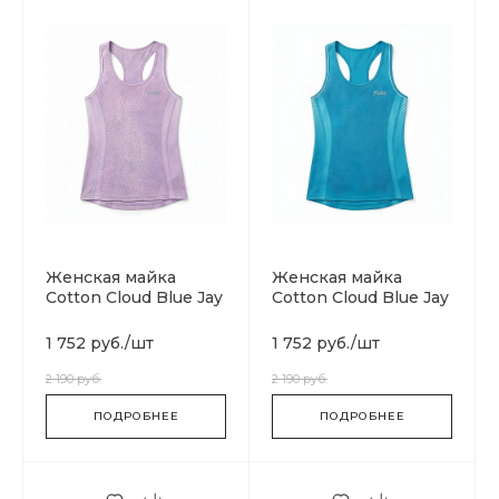
Женская майка
Женская майка
Cotton Cloud Blue Jay
Cotton Cloud Blue Jay
Basics SGS04485-
Basics SGS04485-
WHITE
PINK
1 752 руб.
/
шт
1 752 руб.
/
шт
2 190 руб.
2 190 руб.
ПОДРОБНЕЕ
ПОДРОБНЕЕ