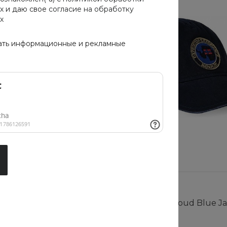
х
и даю свое
согласие на обработку
х
ать информационные и рекламные
Cloud Blue Jay Basics
Кепка Cotton Cloud Blue Ja
N0YIER041