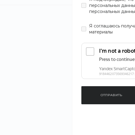
персональных данны
персональных данны
Цвет
Я
соглашаюсь
получ
материалы
Материал
Тип
Мужское
Скидки
ОТПРАВИТЬ
Размер
S
M
Кепка Cotton 
T0CF8CJK3
L