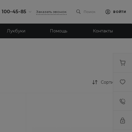
) 100-45-85
Заказать звонок
Поиск
ВОЙТИ
0-45-85
Лукбуки
Помощь
Контакты
л.
я, д. 39
18:30
одной
eb.ru
0-45-85
л. Ленина, д.
Сортировка
18:30
одной
eb.ru