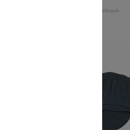
В наличии
74 шт
т
552 руб.
/
шт
880 руб.
690 руб.