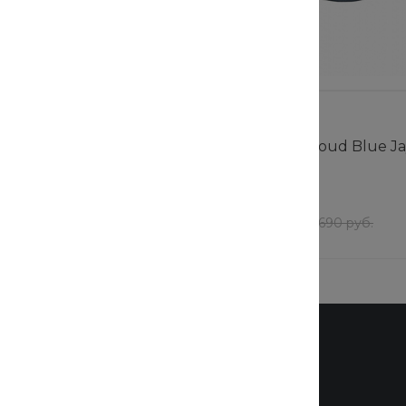
Cloud Blue Jay Basics
Кепка Cotton Cloud Blue Ja
77357-030
В наличии
47 шт
552 руб.
/
шт
690 руб.
690 руб.
Бренды