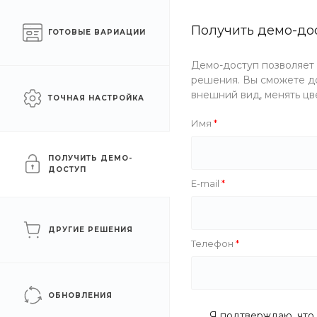
Готовый интернет-
Получить демо-до
Москва
ГОТОВЫЕ ВАРИАЦИИ
магазин одежды
Демо-доступ позволяет
Каталог одежды
Акции
решения. Вы сможете до
внешний вид, менять цв
ТОЧНАЯ НАСТРОЙКА
Главная
/
Каталог одежды
/
Аксессуары
/
Кепки
/
Мили
Имя
Милитари
ПОЛУЧИТЬ ДЕМО-
ДОСТУП
E-mail
ФИЛЬТР
ДРУГИЕ РЕШЕНИЯ
Телефон
Цена
Бренд
ОБНОВЛЕНИЯ
Я подтверждаю, что 