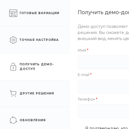
Готовый интернет-
Получить демо-до
Москва
ГОТОВЫЕ ВАРИАЦИИ
магазин одежды
Демо-доступ позволяет
Каталог одежды
Акции
решения. Вы сможете до
внешний вид, менять цв
ТОЧНАЯ НАСТРОЙКА
Главная
/
Каталог одежды
/
Аксессуары
/
Носки
/
Подс
Имя
Подследники
ПОЛУЧИТЬ ДЕМО-
ДОСТУП
E-mail
ФИЛЬТР
ДРУГИЕ РЕШЕНИЯ
Телефон
Цена
Бренд
ОБНОВЛЕНИЯ
Я подтверждаю, что 