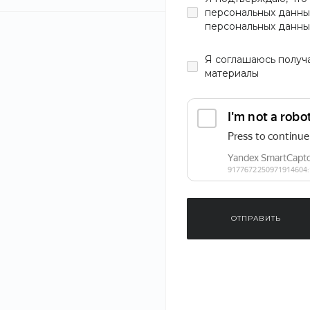
персональных данны
персональных данны
Цвет
Я
соглашаюсь
получ
материалы
Материал
Тип
Мужское
Размер
ОТПРАВИТЬ
Новинка
39 RUS
40 RUS
41 RUS
Носки Cotton 
13288-1301
42 RUS