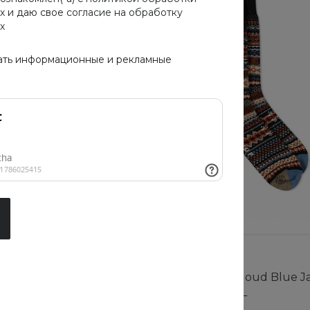
х
и даю свое
согласие на обработку
х
ать информационные и рекламные
Cloud Blue Jay Basics
Носки Cotton Cloud Blue Ja
0354-CHARCOAL