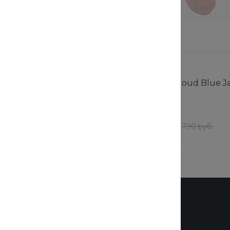
Новинка
Cloud Blue Jay Basics
Носки Cotton Cloud Blue Ja
RND2819
т
В наличии
94 шт
т
632 руб.
/
шт
790 руб.
790 руб.
Бренды