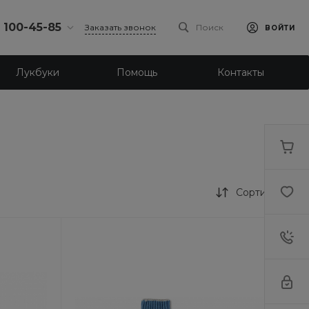
) 100-45-85
Заказать звонок
Поиск
ВОЙТИ
0-45-85
Лукбуки
Помощь
Контакты
л.
я, д. 39
18:30
одной
eb.ru
0-45-85
л. Ленина, д.
Сортировка
18:30
одной
eb.ru