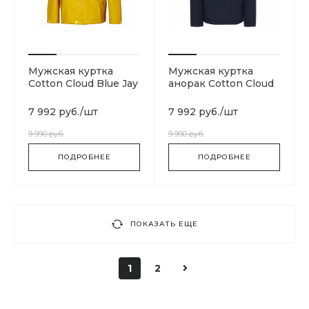
Мужская куртка
Мужская куртка
Cotton Cloud Blue Jay
анорак Cotton Cloud
Basics Yellow 53267-
Blue Jay Basics 176
344
7 992 руб.
/
шт
7 992 руб.
/
шт
9 990 руб.
9 990 руб.
ПОДРОБНЕЕ
ПОДРОБНЕЕ
ПОКАЗАТЬ ЕЩЕ
1
2