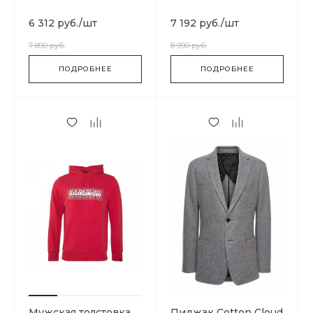
Basics T93MIF9QX
Basics N0YKCC041
6 312 руб.
/
шт
7 192 руб.
/
шт
7 890 руб.
8 990 руб.
ПОДРОБНЕЕ
ПОДРОБНЕЕ
Мужская толстовка
Пиджак Cotton Cloud