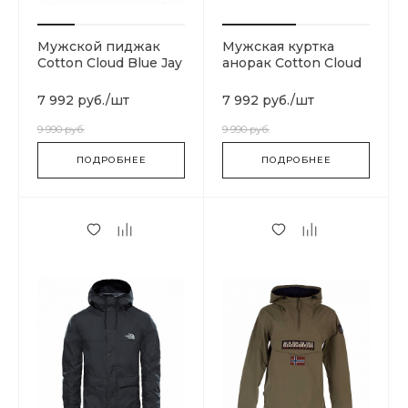
Мужской пиджак
Мужская куртка
Cotton Cloud Blue Jay
анорак Cotton Cloud
Basics 20101-NAVY
Blue Jay Basics
T93MID9QX
7 992 руб.
/
шт
7 992 руб.
/
шт
9 990 руб.
9 990 руб.
ПОДРОБНЕЕ
ПОДРОБНЕЕ