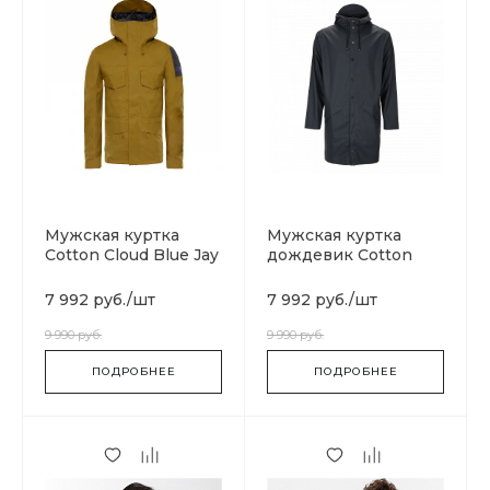
Мужская куртка
Мужская куртка
Cotton Cloud Blue Jay
дождевик Cotton
Basics T93BP80C5
Cloud Blue Jay Basics
1202-04
7 992 руб.
/
шт
7 992 руб.
/
шт
9 990 руб.
9 990 руб.
ПОДРОБНЕЕ
ПОДРОБНЕЕ