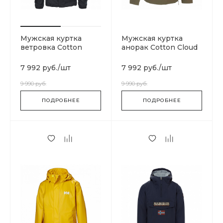
Мужская куртка
Мужская куртка
ветровка Cotton
анорак Cotton Cloud
Cloud Blue Jay Basics
Blue Jay Basics Green
T0CH37C4V
N0YHC0GD6
7 992 руб.
/
шт
7 992 руб.
/
шт
9 990 руб.
9 990 руб.
ПОДРОБНЕЕ
ПОДРОБНЕЕ