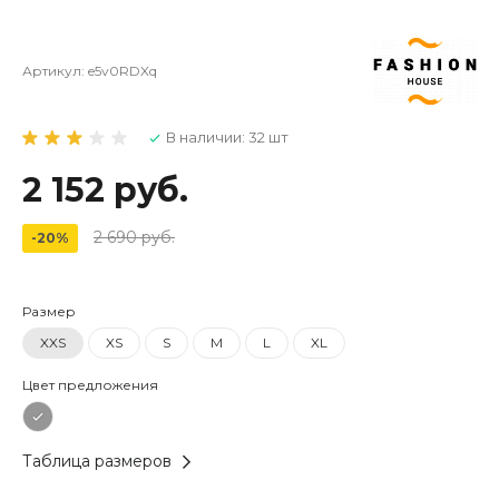
Артикул:
e5v0RDXq
В наличии: 32 шт
2 152 руб.
2 690 руб.
-20%
Размер
XXS
XS
S
M
L
XL
Цвет предложения
Таблица размеров