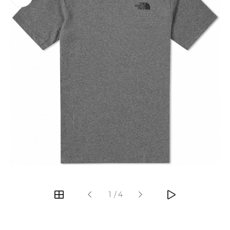
‹
›
1
/
4