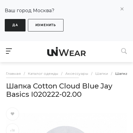
Ваш город Москва?
ДА
ИЗМЕНИТЬ
Главная
/
Каталог одежды
/
Аксессуары
/
Шапки
/
Шапка Cot
Шапка Cotton Cloud Blue Jay
Basics I020222-02.00