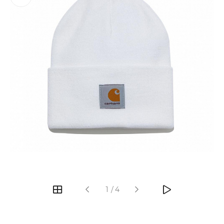
‹
›
1
/
4