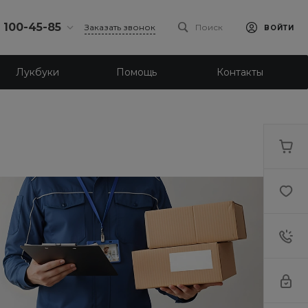
) 100-45-85
Заказать звонок
Поиск
ВОЙТИ
0-45-85
Лукбуки
Помощь
Контакты
л.
я, д. 39
18:30
одной
eb.ru
0-45-85
л. Ленина, д.
18:30
одной
eb.ru