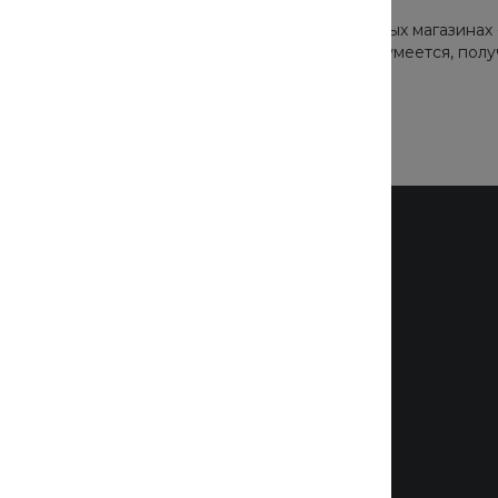
отает ежедневно с 16 до 20 часов (а в некоторых магазинах 
 вы можете на нашем сайте прямо сейчас. И, разумеется, пол
Бренды