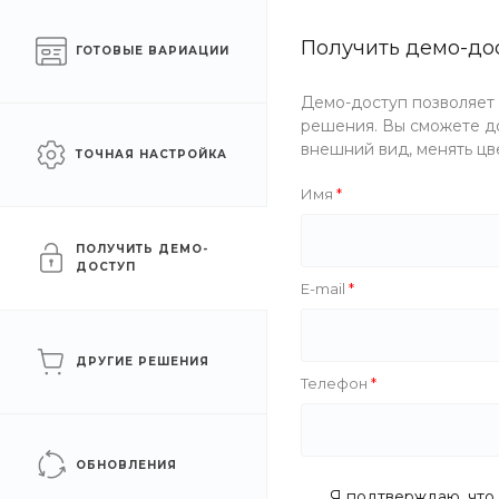
Готовый интернет-
Получить демо-до
Москва
ГОТОВЫЕ ВАРИАЦИИ
магазин одежды
Демо-доступ позволяет
Каталог одежды
Акции
решения. Вы сможете до
внешний вид, менять цв
ТОЧНАЯ НАСТРОЙКА
Главная
/
Помощь
/
Покупки
/
Условия доставки
Имя
Условия доставки
ПОЛУЧИТЬ ДЕМО-
ДОСТУП
E-mail
Условия оплаты
ДРУГИЕ РЕШЕНИЯ
Телефон
Условия доставки
ОБНОВЛЕНИЯ
Я подтверждаю, что 