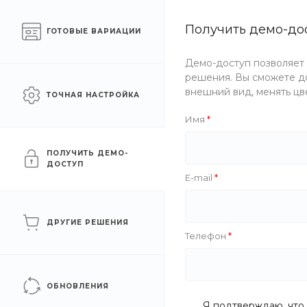
Готовый интернет-
Получить демо-до
Москва
ГОТОВЫЕ ВАРИАЦИИ
магазин одежды
Демо-доступ позволяет
Каталог одежды
Акции
решения. Вы сможете до
внешний вид, менять цв
ТОЧНАЯ НАСТРОЙКА
Главная
/
Каталог одежды
/
Аксессуары
/
Кепки
/
С сет
Имя
С сеткой
ПОЛУЧИТЬ ДЕМО-
ДОСТУП
E-mail
ФИЛЬТР
ДРУГИЕ РЕШЕНИЯ
Телефон
Цена
Бренд
ОБНОВЛЕНИЯ
Я подтверждаю, что 