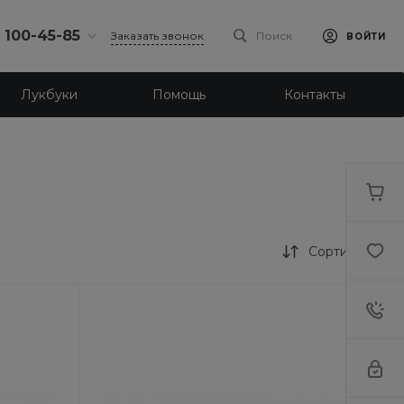
) 100-45-85
Заказать звонок
Поиск
ВОЙТИ
0-45-85
Лукбуки
Помощь
Контакты
л.
я, д. 39
18:30
одной
eb.ru
0-45-85
л. Ленина, д.
Сортировка
18:30
одной
eb.ru