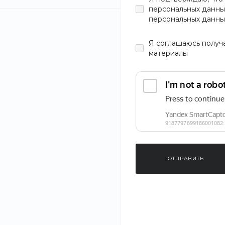
персональных данны
персональных данны
Цвет
Я
соглашаюсь
получ
материалы
Материал
Тип
Мужское
Размер
ОТПРАВИТЬ
Хит
S
M
L
Кепка Cotton 
I026697.SG.00