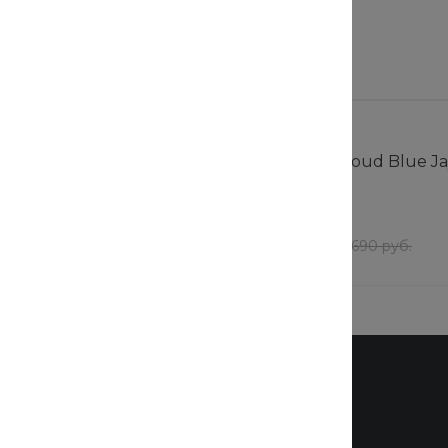
Рекомендуем
Cloud Blue Jay Basics
Кепка Cotton Cloud Blue Ja
BV1050-319
В наличии
117 шт
т
552 руб.
/
шт
700 руб.
690 руб.
Бренды