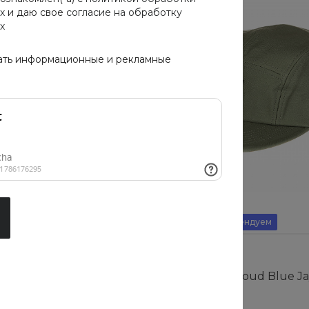
х
и даю свое
согласие на обработку
х
ать информационные и рекламные
Новинка
Рекомендуем
Cloud Blue Jay Basics
Кепка Cotton Cloud Blue Ja
I024308-89.00