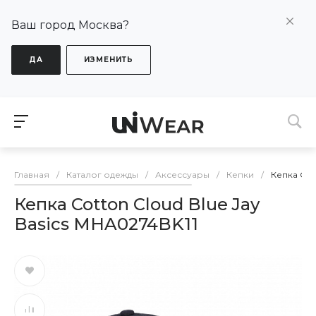
Ваш город Москва?
ДА
ИЗМЕНИТЬ
Главная
/
Каталог одежды
/
Аксессуары
/
Кепки
/
Кепка Cot
Кепка Cotton Cloud Blue Jay
Basics MHA0274BK11