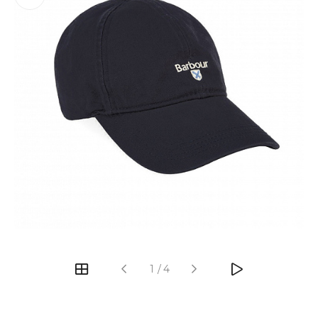
‹
›
1
/
4