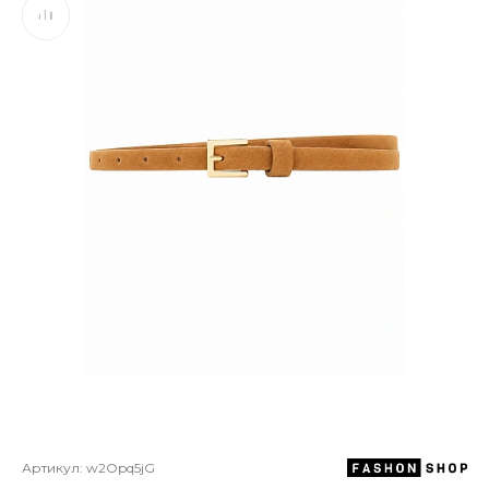
Артикул:
w2Opq5jG