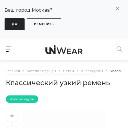
Ваш город Москва?
ДА
ИЗМЕНИТЬ
Главная
/
Каталог одежды
/
Детям
/
Аксессуары
/
Классиче
Классический узкий ремень
Рекомендуем