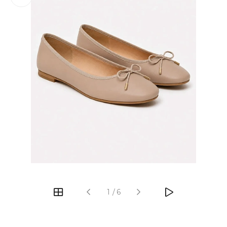
‹
›
1
/
6