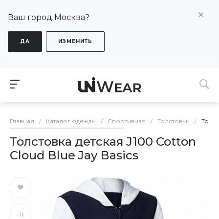
Ваш город Москва?
ДА
ИЗМЕНИТЬ
Главная
/
Каталог одежды
/
Спортивная
/
Толстовки
/
Толст
Толстовка детская J100 Cotton
Cloud Blue Jay Basics