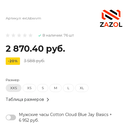
Артикул:
exUsbwvm
В наличии: 76 шт
2 870.40 руб.
3 588 руб.
-20%
Размер
XXS
XS
S
M
L
XL
Таблица размеров
Мужские часы Cotton Cloud Blue Jay Basics +
6 952 руб.