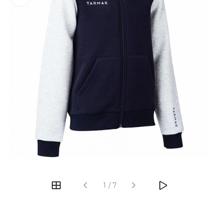
‹
›
1
/
7