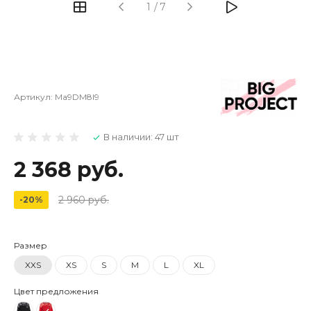
1
/
7
Артикул:
Ma9DM8I9
В наличии: 47 шт
2 368 руб.
2 960 руб.
-20%
Размер
XXS
XS
S
M
L
XL
Цвет предложения