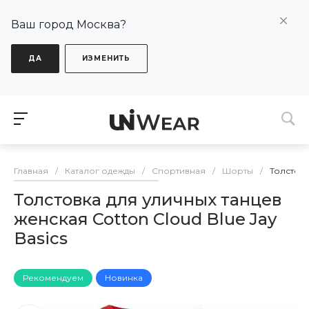
Ваш город Москва?
ДА
ИЗМЕНИТЬ
Главная
/
Каталог одежды
/
Спортивная
/
Шорты
/
Толстовк
Толстовка для уличных танцев
женская Cotton Cloud Blue Jay
Basics
Рекомендуем
Новинка