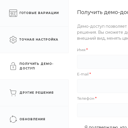
Готовый интернет-
Получить демо-до
Москва
ГОТОВЫЕ ВАРИАЦИИ
магазин одежды
Демо-доступ позволяет
Каталог одежды
Акции
решения. Вы сможете до
внешний вид, менять цв
ТОЧНАЯ НАСТРОЙКА
Главная
/
Каталог одежды
/
Аксессуары
/
Часы
/
Мужск
Имя
Наручные часы Cotton Cl
ПОЛУЧИТЬ ДЕМО-
ДОСТУП
E-mail
Новинка
ДРУГИЕ РЕШЕНИЯ
Телефон
ОБНОВЛЕНИЯ
Я подтверждаю, что 