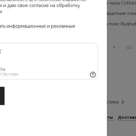
Мужские часы Cotton C
х
и даю свое
согласие на обработку
х
Солнцезащитные очки 
Сумка на пояс Bushwh
ать информационные и рекламные
-
+
шт.
Цвет
чёрный
Тип оправы
Черный
Все характеристики
Способы оплаты
Достав