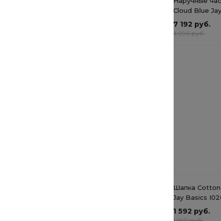
Брюки мужские
Наручные час
камуфляжные 500 Cotton
Cloud Blue Ja
Cloud Blue Jay Basics
GBD-800-7E
от 1 097.60 руб.
7 192 руб.
от 1 097.60 руб.
8 990 руб.
Мужские джинсы Cotton
Cloud Blue Jay Basics
Skateboarding
от 6 392 руб.
от 6 392 руб.
Рекомендуемые товары
Мужские часы Cotton
Шапка Cotton
Cloud Blue Jay Basics
Jay Basics I0
6 952 руб.
1 592 руб.
8 690 руб.
1 990 руб.