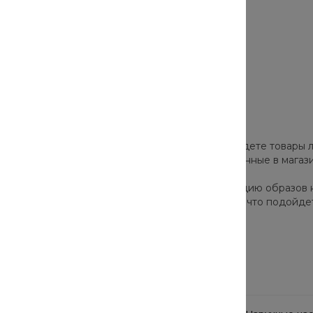
роверенных брендов. В нашем каталоге вы найдете товары л
а и скрыть недостатки. Все товары, представленные в мага
ор моделей позволят собрать стильную коллекцию образов 
одно и актуально в этом сезоне. Они подскажут, что подойде
Сопутствующие товары