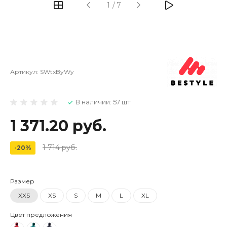
1
/
7
Артикул:
SWtxByWy
В наличии: 57 шт
1 371.20 руб.
1 714 руб.
-20%
Размер
XXS
XS
S
M
L
XL
Цвет предложения