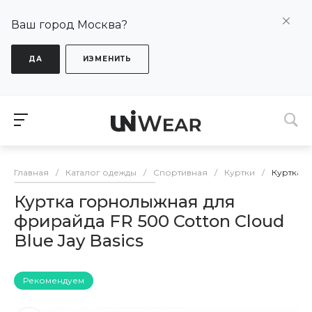
Ваш город Москва?
ДА
ИЗМЕНИТЬ
Главная
/
Каталог одежды
/
Спортивная
/
Куртки
/
Куртка г
Куртка горнолыжная для
фрирайда FR 500 Cotton Cloud
Blue Jay Basics
Рекомендуем