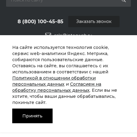
8 (800) 100-45-85
Заказать звонок
sale@intecweb.ru
На сайте используется технология cookie,
г. Москва, ул. Люсиновская, д. 39
сервис web-аналитики Яндекс. Метрика,
собираются пользовательские данные.
Оставаясь на сайте, вы соглашаетесь с их
использованием в соответствии с нашей
Политикой в отношении обработки
персональных данных
и
Согласием на
обработку персональных данных
. Если вы не
хотите, чтобы ваши данные обрабатывались,
покиньте сайт.
Принять
© 2026 Universe, Все права защищены
Главная
Главная
Кабинет
Кабинет
Корзина
Корзина
Избранные
Избранные
Сравнение
Сравнение