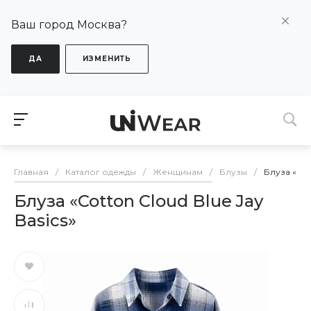
Ваш город Москва?
ДА
ИЗМЕНИТЬ
Главная
/
Каталог одежды
/
Женщинам
/
Блузы
/
Блуза «Cott
Блуза «Cotton Cloud Blue Jay
Basics»