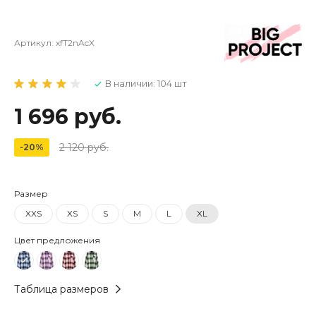
Артикул:
xfT2nAcX
В наличии: 104 шт
1 696 руб.
2 120 руб.
-20%
Размер
XXS
XS
S
M
L
XL
Цвет предложения
Таблица размеров