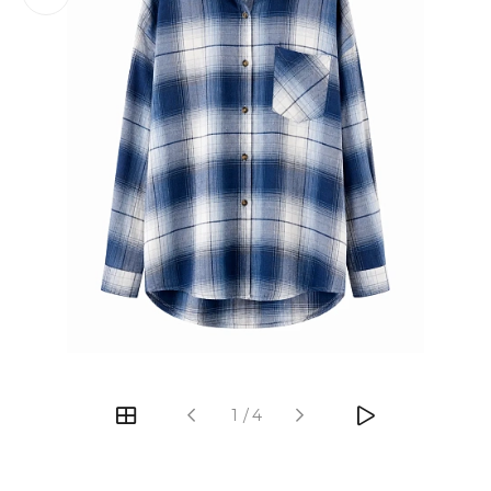
‹
›
1
/
4