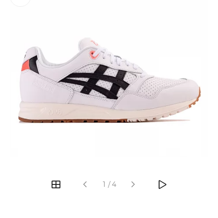
‹
›
1
/
4