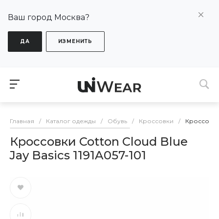
Ваш город Москва?
ДА
ИЗМЕНИТЬ
Главная
/
Каталог одежды
/
Обувь
/
Кроссовки
/
Кроссовки C
Кроссовки Cotton Cloud Blue
Jay Basics 1191A057-101