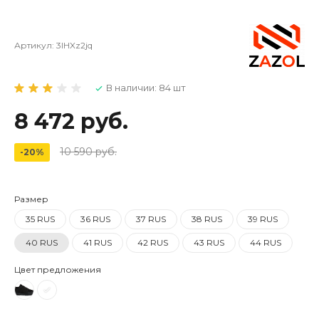
Артикул:
3lHXz2jq
В наличии: 84 шт
8 472 руб.
10 590 руб.
-20%
Размер
35 RUS
36 RUS
37 RUS
38 RUS
39 RUS
40 RUS
41 RUS
42 RUS
43 RUS
44 RUS
Цвет предложения