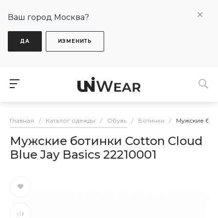
Ваш город Москва?
ДА
ИЗМЕНИТЬ
Главная
/
Каталог одежды
/
Обувь
/
Ботинки
/
Мужские ботин
Мужские ботинки Cotton Cloud
Blue Jay Basics 22210001