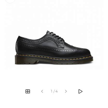
‹
›
1
/
4