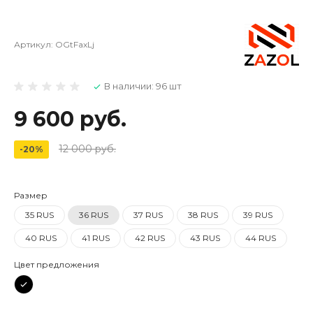
Артикул:
OGtFaxLj
В наличии: 96 шт
9 600 руб.
12 000 руб.
-20%
Размер
35 RUS
36 RUS
37 RUS
38 RUS
39 RUS
40 RUS
41 RUS
42 RUS
43 RUS
44 RUS
Цвет предложения