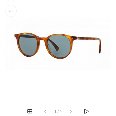
‹
›
1
/
4