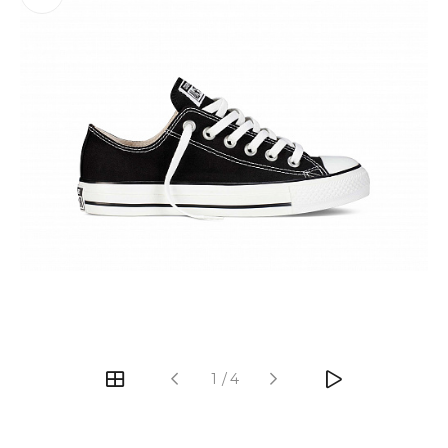
‹
›
1
/
4