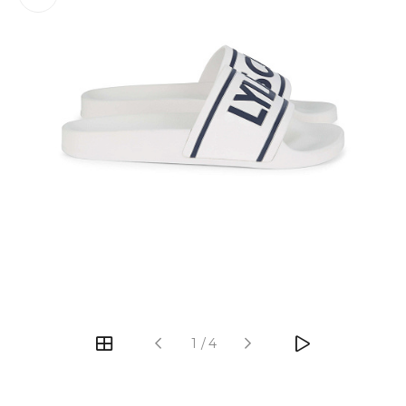
‹
›
1
/
4