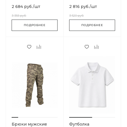
Blue Jay Basics
мужская Cotton
Cloud Blue Jay Basics
2 684 руб.
/
шт
2 816 руб.
/
шт
3 355 руб.
3 520 руб.
ПОДРОБНЕЕ
ПОДРОБНЕЕ
Брюки мужские
Футболка