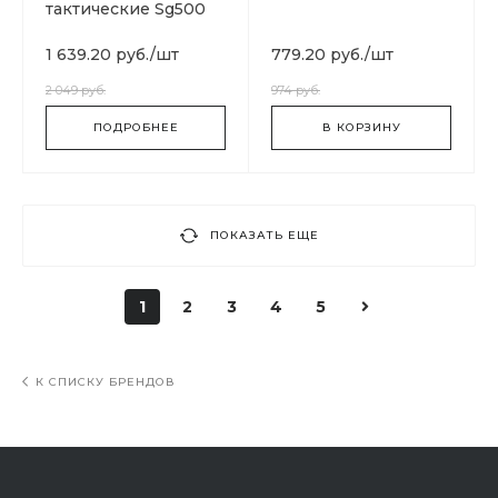
тактические Sg500
камуфляж Cotton
Cloud Blue Jay Basics
1 639.20 руб.
/
шт
779.20 руб.
/
шт
2 049 руб.
974 руб.
ПОДРОБНЕЕ
В КОРЗИНУ
ПОКАЗАТЬ ЕЩЕ
1
2
3
4
5
К СПИСКУ БРЕНДОВ