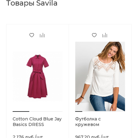
Товары Savila
Cotton Cloud Blue Jay
Футболка с
Basics DRESS
кружевом
2 176 руб.
/
шт
967.20 руб.
/
шт