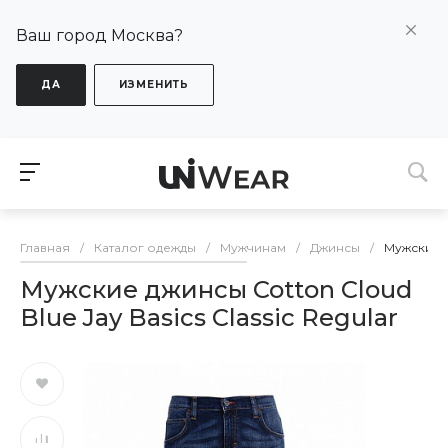
Ваш город Москва?
ДА
ИЗМЕНИТЬ
Главная
/
Каталог одежды
/
Мужчинам
/
Джинсы
/
Мужские дж
Мужские джинсы Cotton Cloud
Blue Jay Basics Classic Regular