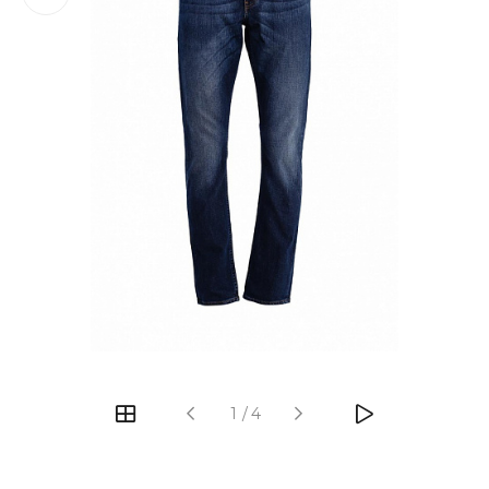
‹
›
1
/
4