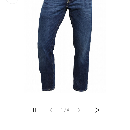
‹
›
1
/
4