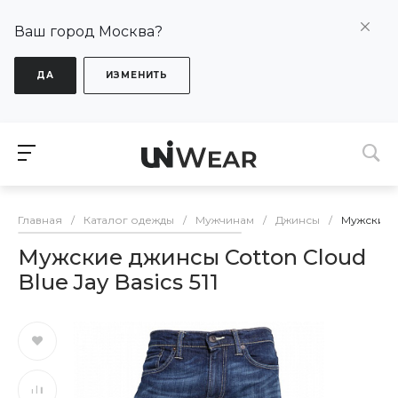
Ваш город Москва?
ДА
ИЗМЕНИТЬ
Главная
/
Каталог одежды
/
Мужчинам
/
Джинсы
/
Мужские дж
Мужские джинсы Cotton Cloud
Blue Jay Basics 511