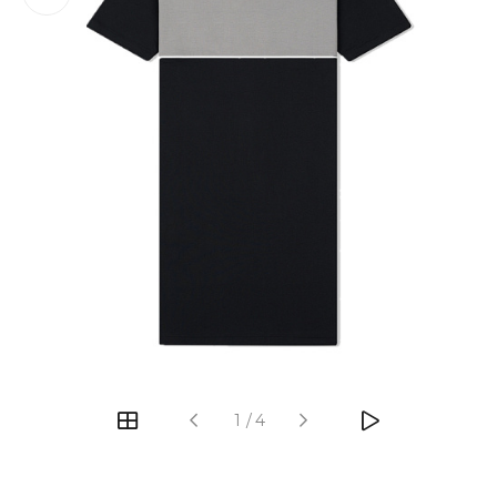
‹
›
1
/
4