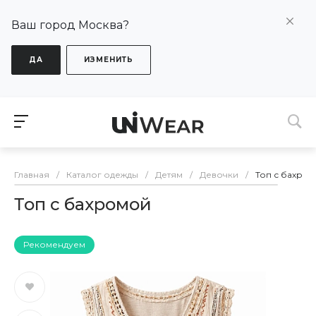
Ваш город Москва?
ДА
ИЗМЕНИТЬ
Главная
/
Каталог одежды
/
Детям
/
Девочки
/
Топ с бахро
Топ с бахромой
Рекомендуем