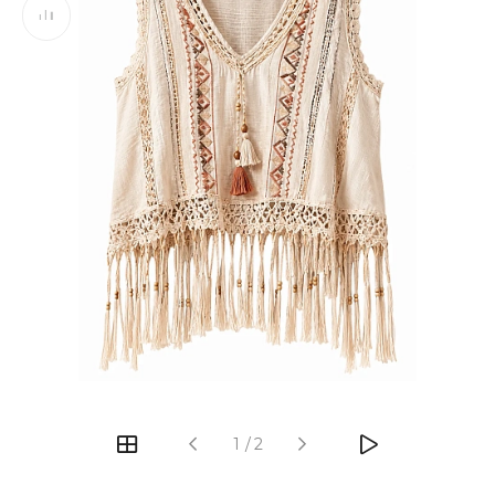
‹
›
1
/
2