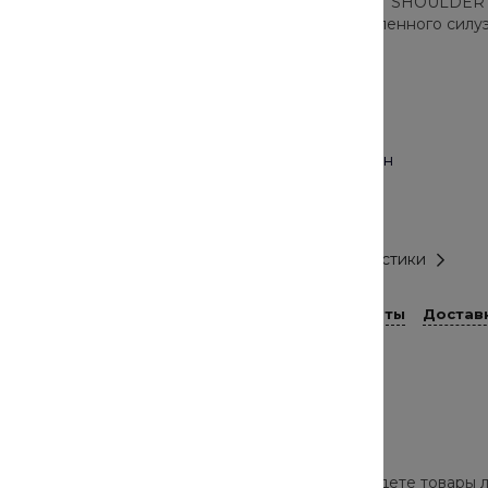
FRILL CUT OUT SHOULDER SH
Модель приталенного силуэ
Цвет
Голубой
Материал
Хлопок, Эластан
Размер
XS
Все характеристики
Способы оплаты
Достав
роверенных брендов. В нашем каталоге вы найдете товары л