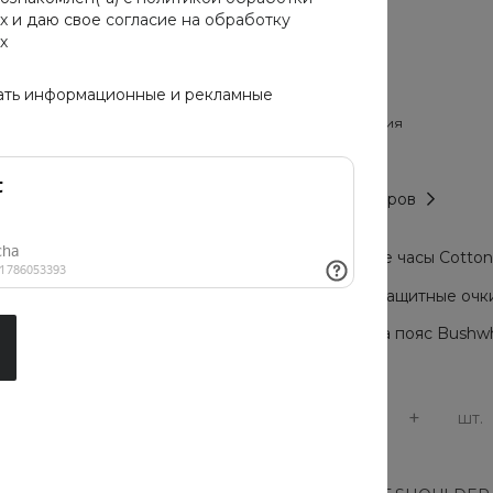
х
и даю свое
согласие на обработку
х
Размер
XS
XL
ать информационные и рекламные
Цвет предложения
Таблица размеров
Мужские часы Cotton C
Солнцезащитные очки 
Сумка на пояс Bushwh
-
+
шт.