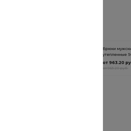
Рекомендуемые товары
Лёгкое пальто с
Брюки мужск
английским воротником
утепленные 5
Cloud Blue Ja
от 8 108 руб.
от 963.20 ру
от 8 108 руб.
от 963.20 руб.
Футболка Cotton Cloud
Blue Jay Basics
от 2 872 руб.
от 2 872 руб.