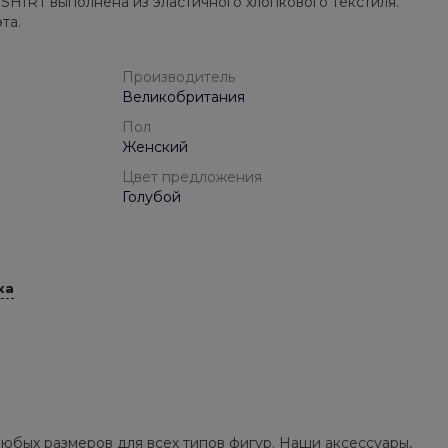
IRT выполнена из эластичного хлопкового текстиля.
та.
Производитель
Великобритания
Пол
Женский
Цвет предложения
Голубой
ка
юбых размеров для всех типов фигур. Наши аксессуары,