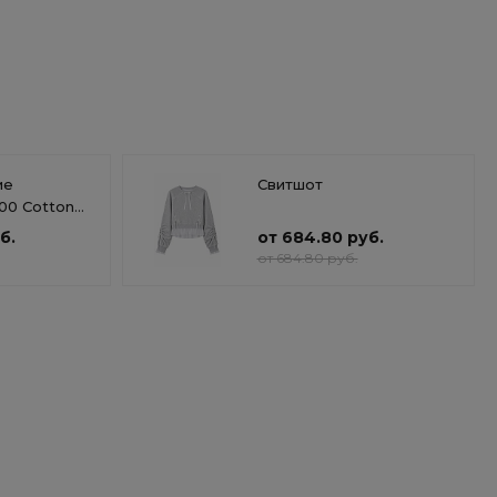
ие
Свитшот
00 Cotton
y Basics
б.
от 684.80 руб.
от 684.80 руб.