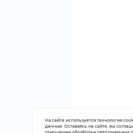
О компании
Помощь
Новости
Покупки
Статьи
Вопрос - ответ
Отзывы
Готовые образы
Вакансии
Возможности
Сотрудники
Согласие на обработку
персональных данных
Политика в отношении обработки
персональных данных
Сертификаты
На сайте используется технология coo
данные. Оставаясь на сайте, вы согла
отношении обработки персональных 