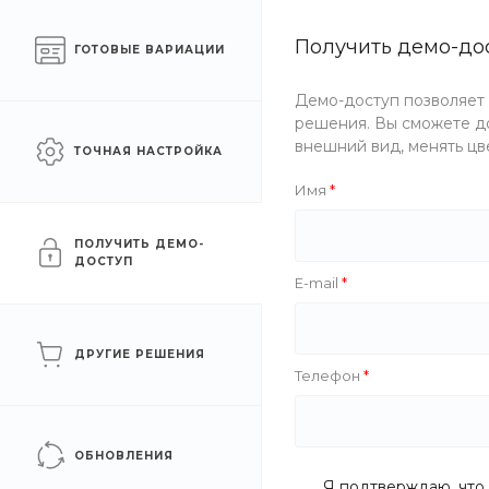
Готовый интернет-
Получить демо-до
Москва
ГОТОВЫЕ ВАРИАЦИИ
магазин одежды
Демо-доступ позволяет
Каталог одежды
Акции
решения. Вы сможете до
внешний вид, менять цв
ТОЧНАЯ НАСТРОЙКА
Главная
/
Каталог одежды
/
Женщинам
/
Блузы
/
Блуза 
Имя
Блуза Cotton Cloud Blue 
ПОЛУЧИТЬ ДЕМО-
ДОСТУП
E-mail
Рекомендуем
Новинка
ДРУГИЕ РЕШЕНИЯ
Телефон
ОБНОВЛЕНИЯ
Я подтверждаю, что 