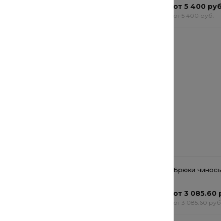
от 552 руб.
от 5 400 руб
от 552 руб.
от 5 400 руб.
Ремень
2 000 руб.
2 500 руб.
Рекомендуемые товары
Мужская футболка
Брюки чинос
Cotton Cloud Blue Jay
Basics T0CEQ521L
от 2 152 руб.
от 3 085.60 
от 2 152 руб.
от 3 085.60 руб