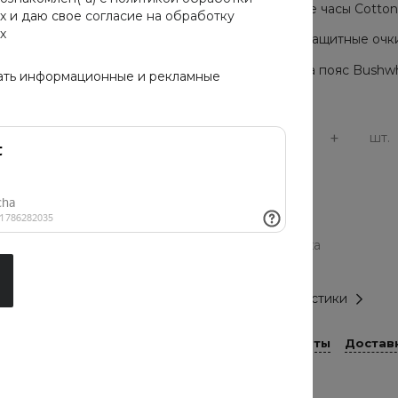
Мужские часы Cotton C
х
и даю свое
согласие на обработку
х
Солнцезащитные очки 
Сумка на пояс Bushwh
ать информационные и рекламные
-
+
шт.
Тип
кеды
Материал верха
текстиль
Все характеристики
Способы оплаты
Достав