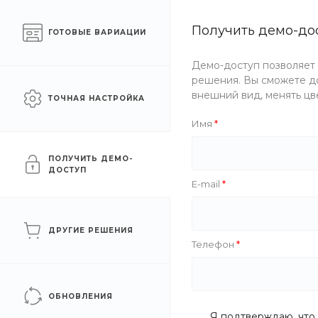
Готовый интернет-
Получить демо-до
Москва
ГОТОВЫЕ ВАРИАЦИИ
магазин одежды
Демо-доступ позволяет
Каталог одежды
Акции
решения. Вы сможете до
внешний вид, менять цв
ТОЧНАЯ НАСТРОЙКА
Главная
/
Каталог одежды
/
Обувь
/
Кроссовки
/
Высок
Имя
Кроссовки
ПОЛУЧИТЬ ДЕМО-
ДОСТУП
E-mail
ДРУГИЕ РЕШЕНИЯ
Телефон
ОБНОВЛЕНИЯ
Я подтверждаю, что 