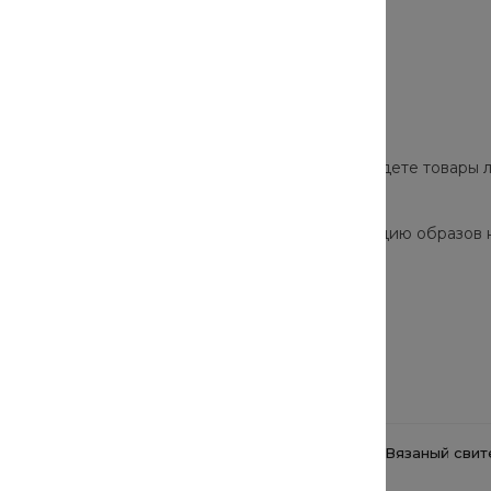
роверенных брендов. В нашем каталоге вы найдете товары л
а и скрыть недостатки.
ор моделей позволят собрать стильную коллекцию образов 
одно и актуально в этом сезоне.
Сопутствующие товары
Кепка Cotton Cloud Blue
Вязаный свит
Jay Basics I026697.SG.00