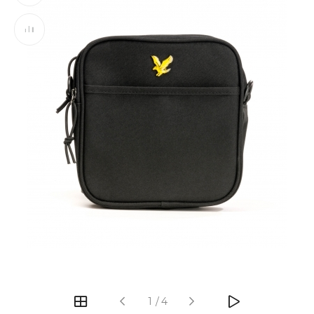
‹
›
1
/
4