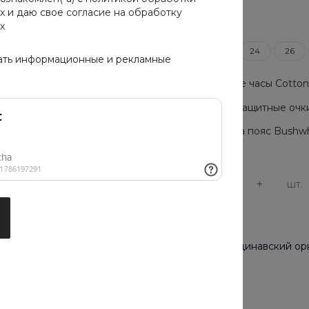
х
и даю свое
согласие на обработку
х
Размер
20
22
24
26
ать информационные и рекламные
Мужские часы Cotton C
Солнцезащитные очки 
Сумка на пояс Bushwh
-
+
шт.
Цвет
красный, скандинавский о
Застежка
без застежки