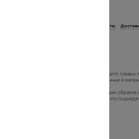
Размер
30
Способы оплаты
Достав
роверенных брендов. В нашем каталоге вы найдете товары л
а и скрыть недостатки. Все товары, представленные в мага
ор моделей позволят собрать стильную коллекцию образов 
одно и актуально в этом сезоне. Они подскажут, что подойде
Сопутствующие товары