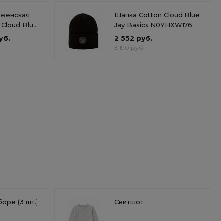
 женская
Шапка Cotton Cloud Blue
 Cloud Blue
Jay Basics N0YHXW176
уб.
2 552 руб.
3 190 руб.
оре (3 шт.)
Свитшот