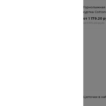
Мужская куртка
Горнолыжная
дождевик Cotton Cloud
куртка Cotton
Blue Jay Basics 1202-04
Jay Basics
от 7 192 руб.
от 1 179.20 р
от 7 192 руб.
от 1 179.20 руб.
Рекомендуемые товары
Толстовка для фитнеса и
Цепочки в наб
пилатеса женская 500