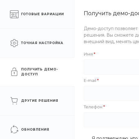
Готовый интернет-
Получить демо-до
Москва
ГОТОВЫЕ ВАРИАЦИИ
магазин одежды
Демо-доступ позволяет
Каталог одежды
Акции
решения. Вы сможете до
внешний вид, менять цв
ТОЧНАЯ НАСТРОЙКА
Главная
/
Каталог одежды
/
Детям
/
Обувь
/
Тапочки
Имя
Тапочки
ПОЛУЧИТЬ ДЕМО-
ДОСТУП
E-mail
ДРУГИЕ РЕШЕНИЯ
Телефон
ОБНОВЛЕНИЯ
Я подтверждаю, что 