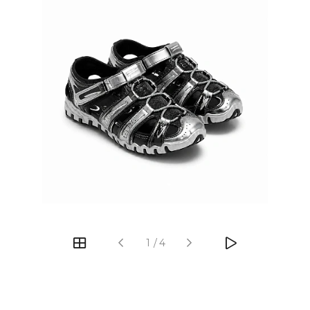
‹
›
1
/
4