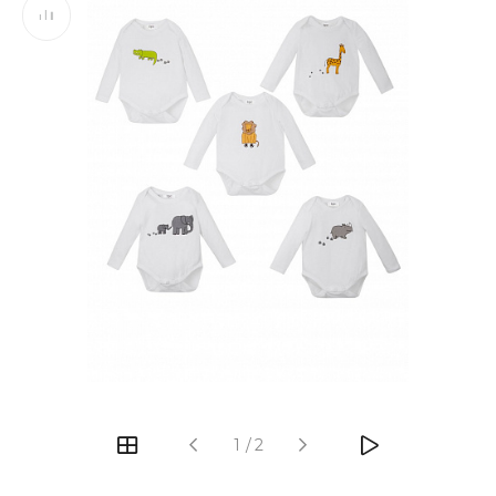
‹
›
1
/
2