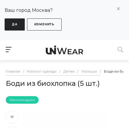
Ваш город Москва?
ДА
ИЗМЕНИТЬ
Главная
/
Каталог одежды
/
Детям
/
Малыши
/
Боди из биохл
Боди из биохлопка (5 шт.)
Рекомендуем